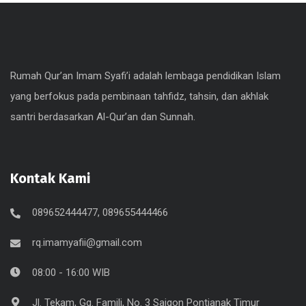
Rumah Qur’an Imam Syafi’i adalah lembaga pendidikan Islam
yang berfokus pada pembinaan tahfidz, tahsin, dan akhlak
santri berdasarkan Al-Qur’an dan Sunnah.
Kontak Kami
089652444477, 089655444466
rq.imamyafii@gmail.com
08:00 - 16:00 WIB
Jl. Tekam, Gg. Famili, No. 3 Saigon Pontianak Timur