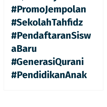
#PromoJempolan
#SekolahTahfidz
#PendaftaranSisw
aBaru
#GenerasiQurani
#PendidikanAnak